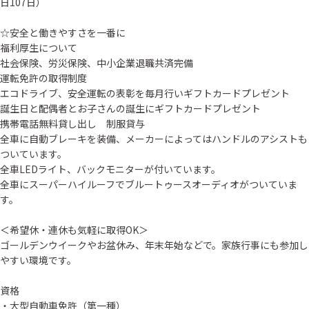
日107日）
☆安全と働きやすさを一番に
福利厚生について
社会保険、労災保険、中小企業退職共済完備
運転免許の取得制度
エコドライブ、安全運転の表彰を毎月行いギフトカードプレゼント
誕生日と配偶者とお子さんの誕生にギフトカードプレゼント
携帯電話無料貸し出し 制服貸与
全車に自動ブレーキを装備、メーカーによってはハンドルのアシストも
ついています。
全車LEDライト、バックモニターが付いています。
全車にスーパーハイルーフでブルートゥースオーディオがついていま
す。
＜希望休・連休も気軽に取得OK＞
ゴールデンウイークやお盆休み、年末年始などで。家族行事にも参加し
やすい環境です。
資格
・大型自動車免許（第一種）