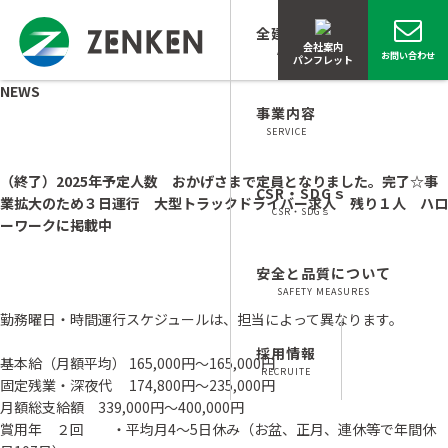
全建とは？
会社案内
ABOUT
お問い合わせ
パンフレット
NEWS
事業内容
SERVICE
（終了）2025年予定人数 おかげさまで定員となりました。完了☆事
CSR・SDGｓ
業拡大のため３日運行 大型トラックドライバー求人 残り１人 ハロ
CSR・SDGｓ
ーワークに掲載中
安全と品質について
SAFETY MEASURES
勤務曜日・時間運行スケジュールは、担当によって異なります。
採用情報
基本給（月額平均） 165,000円～165,000円
RECRUITE
固定残業・深夜代 174,800円〜235,000円
月額総支給額 339,000円～400,000円
賞用年 ２回 ・平均月4～5日休み（お盆、正月、連休等で年間休